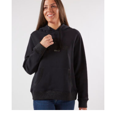
était :
est :
99,00 €.
59,00 €.