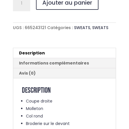
Ajouter au panier
de
SWEAT
OHANA
VIBES
UGS :
665243121
Catégories :
SWEATS
,
SWEATS
Description
Informations complémentaires
Avis (0)
Description
Coupe droite
Molleton
Col rond
Broderie sur le devant