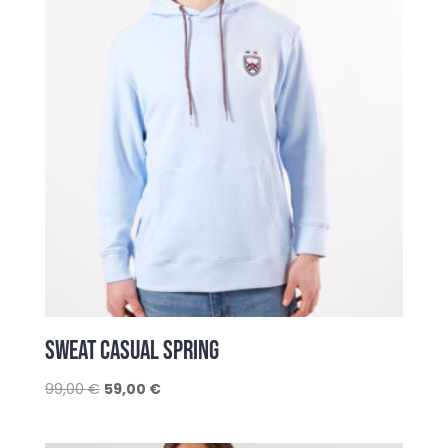
SWEAT CASUAL SPRING
Le
Le
99,00
€
59,00
€
prix
prix
initial
actuel