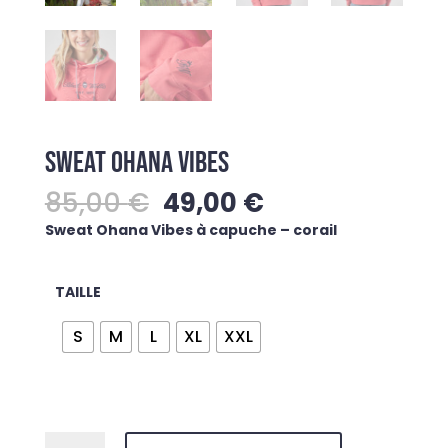
SWEAT OHANA VIBES
Le
Le
85,00
€
49,00
€
prix
prix
Sweat Ohana Vibes à capuche – corail
initial
actuel
était :
est :
85,00 €.
49,00 €.
TAILLE
S
M
L
XL
XXL
quantité