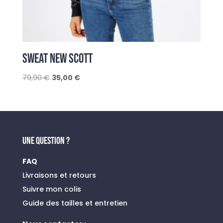
SWEAT NEW SCOTT
Le
Le
79,90
€
35,00
€
prix
prix
initial
actuel
était :
est :
79,90 €.
35,00 €.
UNE QUESTION ?
FAQ
Livraisons et retours
Suivre mon colis
Guide des tailles et entretien