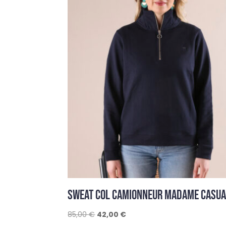
SWEAT COL CAMIONNEUR MADAME CASUA
Le
Le
85,00
€
42,00
€
prix
prix