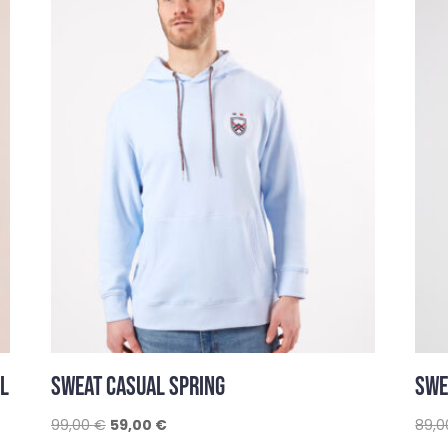
L
SWEAT CASUAL SPRING
SWE
Le
Le
99,00
€
59,00
€
89,
prix
prix