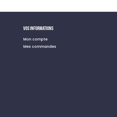
initial
actuel
était :
est :
89,00 €.
53,40 €.
VOS INFORMATIONS
Mon compte
Mes commandes
à