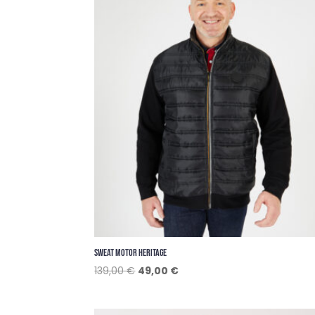
SWEAT MOTOR HERITAGE
Le
Le
139,00
€
49,00
€
prix
prix
initial
actuel