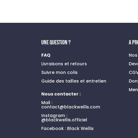
prix
prix
initial
actuel
était :
est :
99,00 €.
42,00 €.
UNE QUESTION ?
A P
FAQ
Nos
Livraisons et retours
Dev
Suivre mon colis
CG
Guide des tailles et entretien
Don
Men
Nous contacter :
Mail :
contact@blackwellis.com
Instagram :
@blackwellis.officiel
Facebook :
Black Wellis