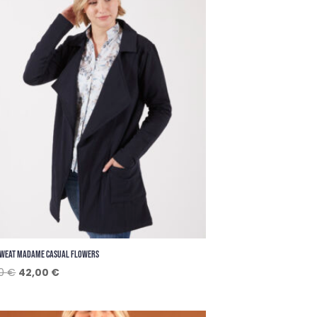
SWEAT MADAME CASUAL FLOWERS
Le
Le
00
€
42,00
€
prix
prix
initial
actuel