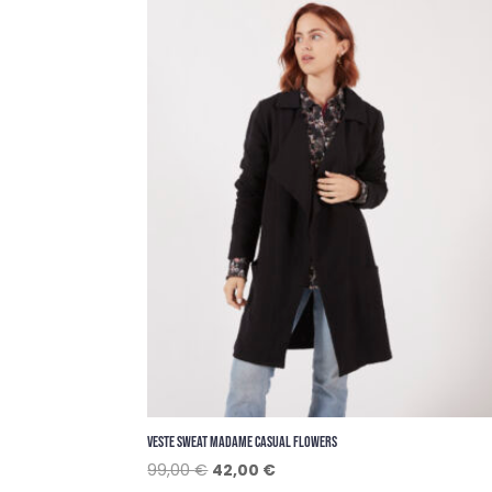
était :
est :
139,00 €.
49,00 €.
VESTE SWEAT MADAME CASUAL FLOWERS
Le
Le
99,00
€
42,00
€