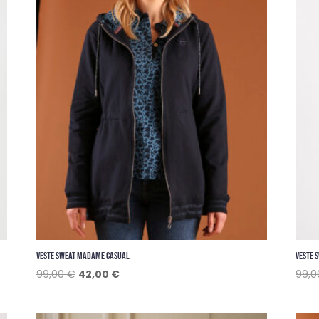
VESTE SWEAT MADAME CASUAL
VESTE 
Le
Le
99,00
€
42,00
€
99,
prix
prix
initial
actuel