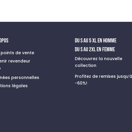
prix
prix
initial
actuel
était :
est :
89,00 €.
59,00 €.
ROPOS
du s au 5 xl en homme
Du S au 2XL en FEMME
 points de vente
Découvrez la nouvelle
enir revendeur
collection
V
Profitez de remises jusqu’
nées personnelles
-60%!
tions légales