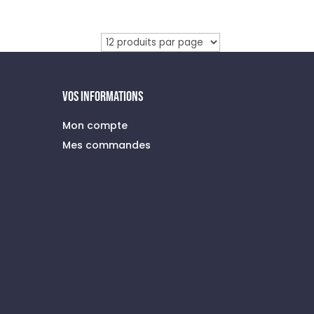
prix
prix
initial
actuel
était :
est :
89,00 €.
35,00 €.
VOS INFORMATIONS
Mon compte
Mes commandes
à