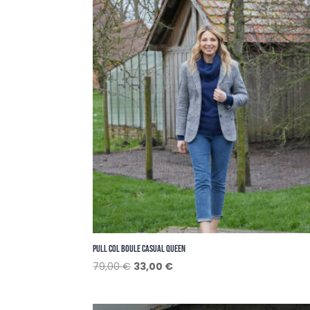
PULL COL BOULE CASUAL QUEEN
Le
Le
79,00
€
33,00
€
prix
prix
initial
actuel