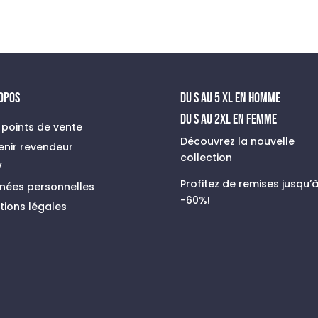
prix
prix
initial
actuel
était :
est :
109,90 €.
39,00 €.
ROPOS
du s au 5 xl en homme
Du S au 2XL en FEMME
 points de vente
Découvrez la nouvelle
enir revendeur
collection
V
Profitez de remises jusqu’
nées personnelles
-60%!
tions légales