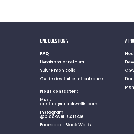
prix
prix
initial
actuel
était :
est :
79,00 €.
45,00 €.
UNE QUESTION ?
A P
FAQ
Nos
Livraisons et retours
Dev
Suivre mon colis
CG
Guide des tailles et entretien
Don
Men
Nous contacter :
Mail :
contact@blackwellis.com
Instagram :
@blackwellis.officiel
Facebook :
Black Wellis