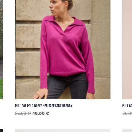
PULL COL POLO ROSES HERITAGE STRAWBERRY
PULL C
Le
Le
85,00
€
45,00
€
79,
prix
prix
initial
actuel