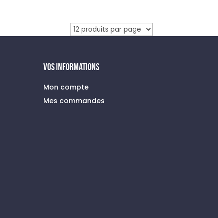
prix
prix
initial
actuel
était :
est :
109,90 €.
49,90 €.
VOS INFORMATIONS
Mon compte
Mes commandes
à