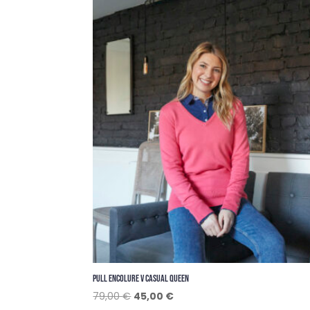
était :
est :
79,00 €.
33,00 €.
PULL ENCOLURE V CASUAL QUEEN
Le
Le
79,00
€
45,00
€