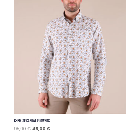
CHEMISE CASUAL FLOWERS
Le
Le
95,00
€
45,00
€
prix
prix