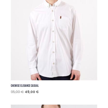
CHEMISE ELEGANCE CASUAL
Le
Le
95,00
€
49,00
€
prix
prix
initial
actuel