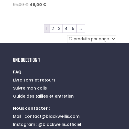
Le
Le
95,00
€
49,00
€
prix
prix
initial
actuel
était :
est :
1
2
3
4
5
→
95,00 €.
49,00 €.
UNE QUESTION ?
FAQ
Livraisons et retours
Suivre mon colis
Guide des tailles et entretien
Nous contacter :
Mail :
contact@blackwellis.com
Instagram :
@blackwellis.officiel