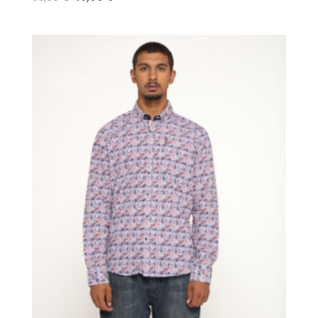
prix
prix
initial
actuel
était :
est :
95,00 €.
49,00 €.