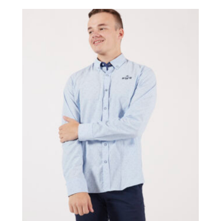
initial
actuel
était :
est :
95,00 €.
45,00 €.