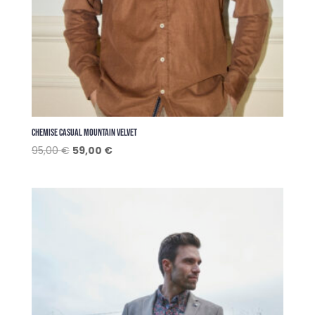
CHEMISE CASUAL MOUNTAIN VELVET
Le
Le
95,00
€
59,00
€
prix
prix
initial
actuel
était :
est :
95,00 €.
59,00 €.