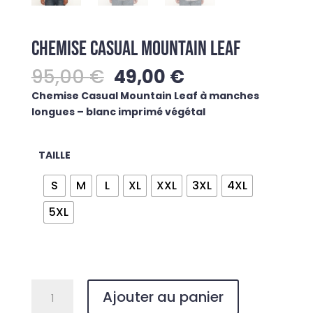
CHEMISE CASUAL MOUNTAIN LEAF
Le
Le
95,00
€
49,00
€
prix
prix
Chemise Casual Mountain Leaf à manches
initial
actuel
longues – blanc imprimé végétal
était :
est :
95,00 €.
49,00 €.
TAILLE
S
M
L
XL
XXL
3XL
4XL
5XL
quantité
Ajouter au panier
de