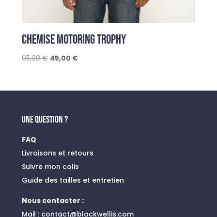
CHEMISE MOTORING TROPHY
Le
Le
95,00
€
45,00
€
prix
prix
initial
actuel
était :
est :
95,00 €.
45,00 €.
UNE QUESTION ?
FAQ
Livraisons et retours
Suivre mon colis
Guide des tailles et entretien
Nous contacter :
Mail :
contact@blackwellis.com