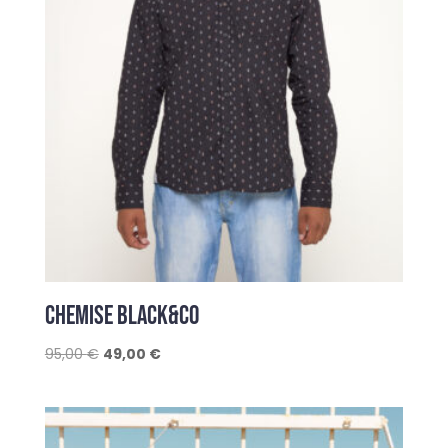
CHEMISE BLACK&CO
Le
Le
95,00
€
49,00
€
prix
prix
initial
actuel
était :
est :
95,00 €.
49,00 €.