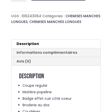
CHEMISE
CASUAL
MOUNTAIN
UGS :
106243064
Catégories :
CHEMISES MANCHES
LEAF
LONGUES
,
CHEMISES MANCHES LONGUES
Description
Informations complémentaires
Avis (0)
Description
Coupe regular
Matière popeline
Badge effet cuir côté coeur
Broderie au dos
Coudières