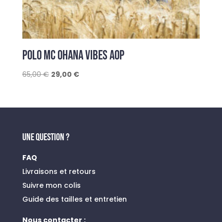
POLO MC OHANA VIBES AOP
Le
Le
65,00
€
29,00
€
prix
prix
initial
actuel
était :
est :
65,00 €.
29,00 €.
UNE QUESTION ?
FAQ
Livraisons et retours
Suivre mon colis
Guide des tailles et entretien
Nous contacter :