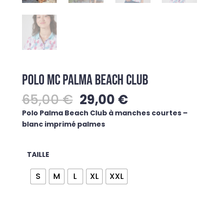
POLO MC PALMA BEACH CLUB
Le
Le
65,00
€
29,00
€
prix
prix
Polo Palma Beach Club à manches courtes –
initial
actuel
blanc imprimé palmes
était :
est :
65,00 €.
29,00 €.
TAILLE
S
M
L
XL
XXL