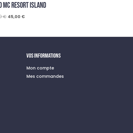
O MC RESORT ISLAND
Le
Le
00
€
45,00
€
prix
prix
initial
actuel
était :
est :
79,00 €.
45,00 €.
VOS INFORMATIONS
Mon compte
Mes commandes
à