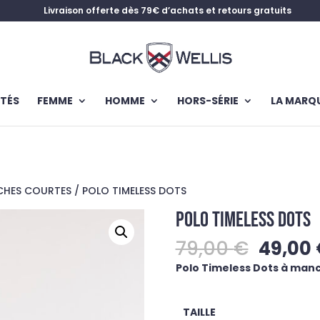
Livraison offerte dès 79€ d’achats et retours gratuits
TÉS
FEMME
HOMME
HORS-SÉRIE
LA MARQ
CHES COURTES
/ POLO TIMELESS DOTS
POLO TIMELESS DOTS
Le
79,00
€
49,00
prix
Polo Timeless Dots à manc
initial
était :
79,00 
TAILLE