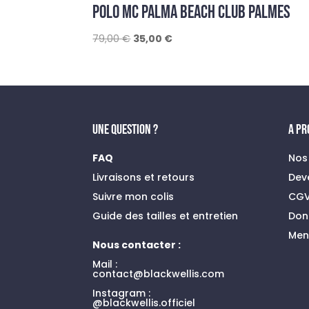
POLO MC PALMA BEACH CLUB PALMES
Le
Le
79,00
€
35,00
€
prix
prix
initial
actuel
était :
est :
79,00 €.
35,00 €.
UNE QUESTION ?
A P
FAQ
Nos
Livraisons et retours
Dev
Suivre mon colis
CG
Guide des tailles et entretien
Don
Men
Nous contacter :
Mail :
contact@blackwellis.com
Instagram :
@blackwellis.officiel