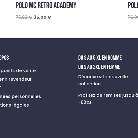
POLO MC RETRO ACADEMY
POL
Le
Le
75,00
€
35,00
€
79,
prix
prix
initial
actuel
était :
est :
75,00 €.
35,00 €.
ROPOS
du s au 5 xl en homme
Du S au 2XL en FEMME
 points de vente
Découvrez la nouvelle
enir revendeur
collection
V
Profitez de remises jusqu’
nées personnelles
-60%!
tions légales