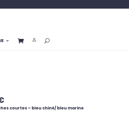
UE
Le
€
prix
hes courtes – bleu chiné/ bleu marine
actuel
est :
€.
49,00 €.