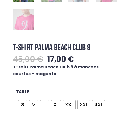
T-SHIRT PALMA BEACH CLUB 9
Le
Le
45,00
€
17,00
€
prix
prix
T-shirt Palma Beach Club 9 à manches
initial
actuel
courtes – magenta
était :
est :
45,00 €.
17,00 €.
TAILLE
S
M
L
XL
XXL
3XL
4XL