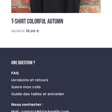
T-SHIRT COLORFUL AUTUMN
Le
Le
45,00
€
19,00
€
prix
prix
initial
actuel
était :
est :
45,00 €.
19,00 €.
UNE QUESTION ?
FAQ
Livraisons et retours
Suivre mon colis
Guide des tailles et entretien
Nous contacter :
Mail :
contact@blackwellis.com