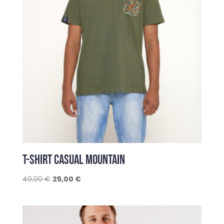
T-SHIRT CASUAL MOUNTAIN
Le
Le
49,00
€
25,00
€
prix
prix
initial
actuel
était :
est :