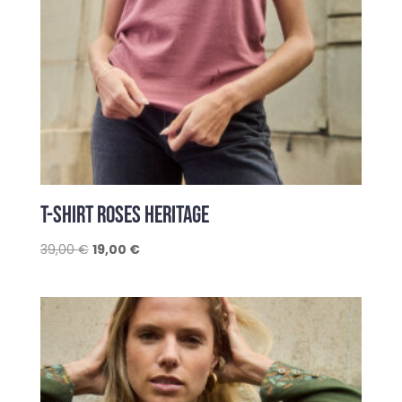
T-SHIRT ROSES HERITAGE
Le
Le
39,00
€
19,00
€
prix
prix
initial
actuel
était :
est :
39,00 €.
19,00 €.