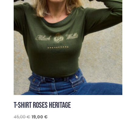
T-SHIRT ROSES HERITAGE
Le
Le
45,00
€
19,00
€
prix
prix
initial
actuel