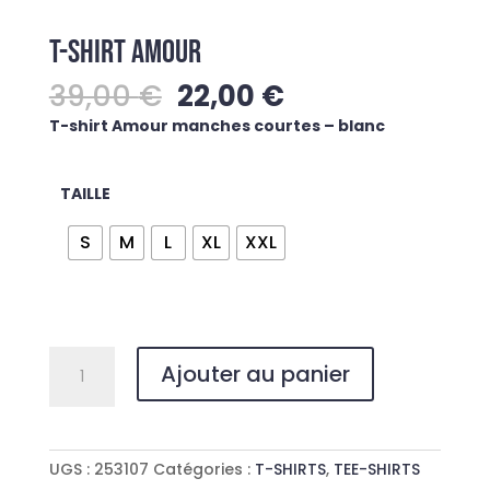
T-SHIRT AMOUR
Le
Le
39,00
€
22,00
€
prix
prix
T-shirt Amour manches courtes – blanc
initial
actuel
était :
est :
39,00 €.
22,00 €.
TAILLE
S
M
L
XL
XXL
quantité
Ajouter au panier
de
T-
SHIRT
AMOUR
UGS :
253107
Catégories :
T-SHIRTS
,
TEE-SHIRTS