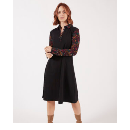
était :
est :
85,00 €.
37,00 €.