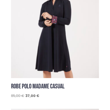
ROBE POLO MADAME CASUAL
Le
Le
85,00
€
37,00
€
prix
prix
initial
actuel