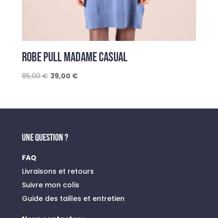
ROBE PULL MADAME CASUAL
Le
Le
85,00
€
39,00
€
prix
prix
initial
actuel
était :
est :
85,00 €.
39,00 €.
UNE QUESTION ?
FAQ
Livraisons et retours
Suivre mon colis
Guide des tailles et entretien