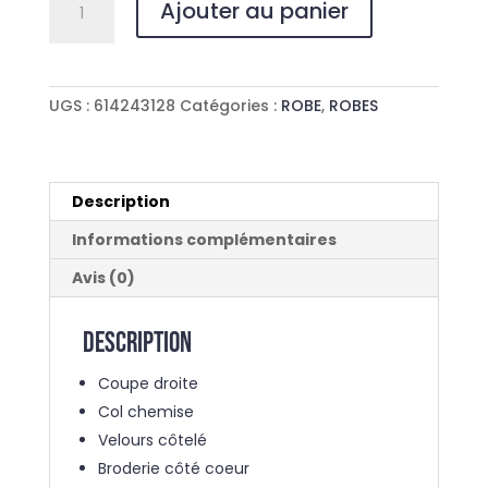
Ajouter au panier
de
ROBE
CHEMISE
ROSES
UGS :
614243128
Catégories :
ROBE
,
ROBES
HERITAGE
Description
Informations complémentaires
Avis (0)
Description
Coupe droite
Col chemise
Velours côtelé
Broderie côté coeur