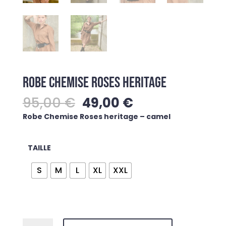
ROBE CHEMISE ROSES HERITAGE
Le
Le
95,00
€
49,00
€
prix
prix
Robe Chemise Roses heritage – camel
initial
actuel
était :
est :
95,00 €.
49,00 €.
TAILLE
S
M
L
XL
XXL
quantité