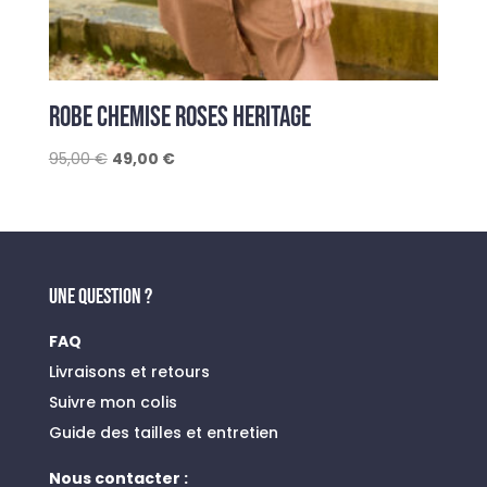
ROBE CHEMISE ROSES HERITAGE
Le
Le
95,00
€
49,00
€
prix
prix
initial
actuel
était :
est :
95,00 €.
49,00 €.
UNE QUESTION ?
FAQ
Livraisons et retours
Suivre mon colis
Guide des tailles et entretien
Nous contacter :