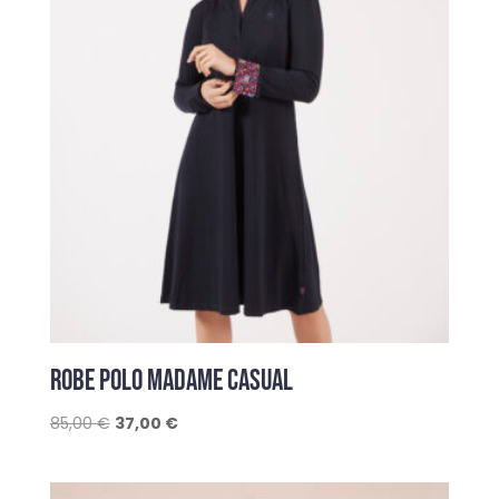
ROBE POLO MADAME CASUAL
Le
Le
85,00
€
37,00
€
prix
prix
initial
actuel
était :
est :