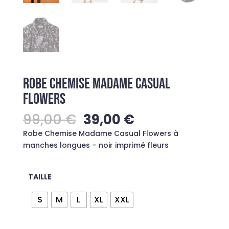
ROBE CHEMISE MADAME CASUAL
FLOWERS
Le
Le
99,00
€
39,00
€
prix
prix
Robe Chemise Madame Casual Flowers à
initial
actuel
manches longues – noir imprimé fleurs
était :
est :
99,00 €.
39,00 €.
TAILLE
S
M
L
XL
XXL