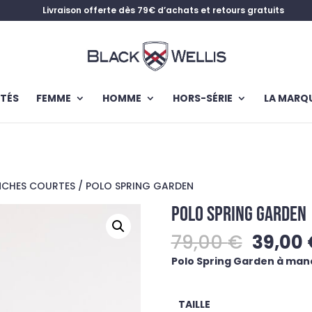
Livraison offerte dès 79€ d’achats et retours gratuits
TÉS
FEMME
HOMME
HORS-SÉRIE
LA MARQ
NCHES COURTES
/ POLO SPRING GARDEN
POLO SPRING GARDEN
Le
79,00
€
39,00
prix
Polo Spring Garden à manc
initial
était :
79,00 
TAILLE