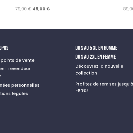
Le
Le
79,00
€
49,00
€
89,
prix
prix
initial
actuel
était :
est :
79,00 €.
49,00 €.
ROPOS
du s au 5 xl en homme
Du S au 2XL en FEMME
 points de vente
Découvrez la nouvelle
enir revendeur
collection
V
Profitez de remises jusqu’
nées personnelles
-60%!
tions légales