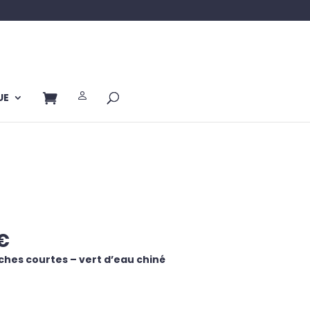
UE
Le
€
prix
hes courtes – vert d’eau chiné
actuel
est :
€.
39,00 €.