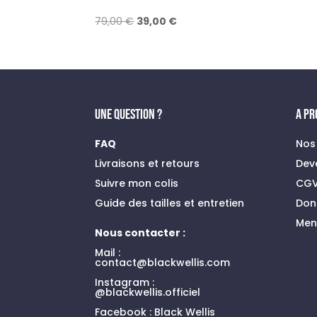
Le
Le
79,00
€
39,00
€
prix
prix
initial
actuel
était :
est :
79,00 €.
39,00 €.
UNE QUESTION ?
A P
FAQ
Nos
Livraisons et retours
Dev
Suivre mon colis
CG
Guide des tailles et entretien
Don
Men
Nous contacter :
Mail :
contact@blackwellis.com
Instagram :
@blackwellis.officiel
Facebook :
Black Wellis