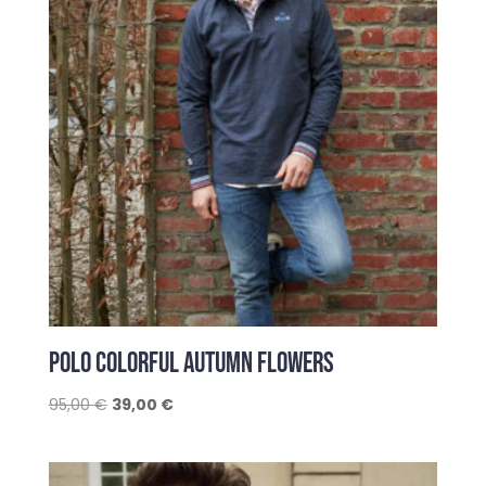
POLO COLORFUL AUTUMN FLOWERS
Le
Le
95,00
€
39,00
€
prix
prix
initial
actuel
était :
est :