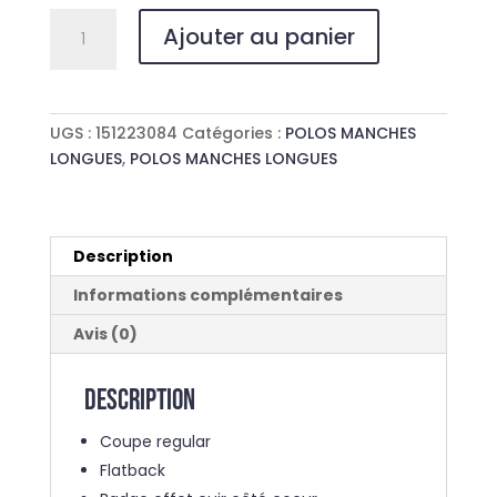
quantité
Ajouter au panier
de
POLO
ROYAL
CASUAL
UGS :
151223084
Catégories :
POLOS MANCHES
FLATBACK
LONGUES
,
POLOS MANCHES LONGUES
Description
Informations complémentaires
Avis (0)
Description
Coupe regular
Flatback