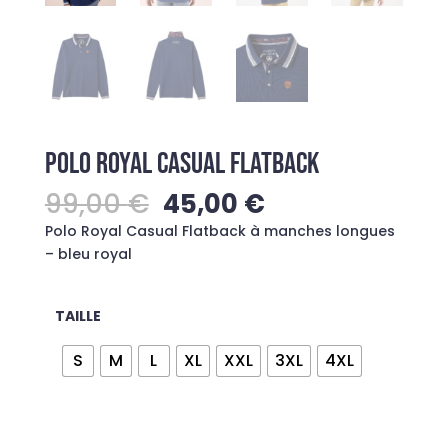
POLO ROYAL CASUAL FLATBACK
Le
Le
99,00
€
45,00
€
prix
prix
Polo Royal Casual Flatback à manches longues
initial
actuel
– bleu royal
était :
est :
99,00 €.
45,00 €.
TAILLE
S
M
L
XL
XXL
3XL
4XL