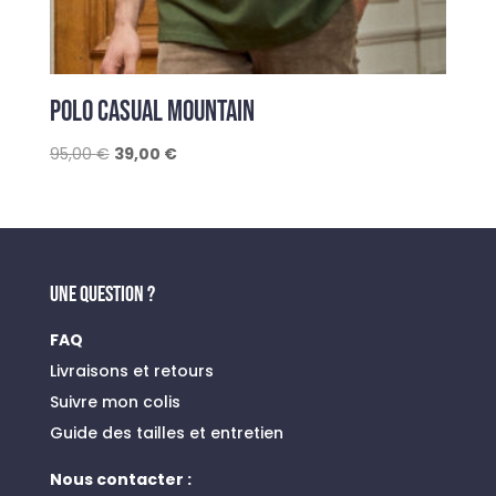
POLO CASUAL MOUNTAIN
Le
Le
95,00
€
39,00
€
prix
prix
initial
actuel
était :
est :
95,00 €.
39,00 €.
UNE QUESTION ?
FAQ
Livraisons et retours
Suivre mon colis
Guide des tailles et entretien
Nous contacter :