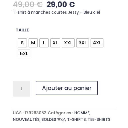
Le
Le
49,00
€
29,00
€
prix
prix
T-shirt à manches courtes Jessy – Bleu ciel
initial
actuel
était :
est :
49,00 €.
29,00 €.
TAILLE
S
M
L
XL
XXL
3XL
4XL
5XL
quantité
Ajouter au panier
de
T-
SHIRT
JESSY
UGS :
179263053
Catégories :
HOMME
,
NOUVEAUTÉS
,
SOLDES 🌸🌿
,
T-SHIRTS
,
TEE-SHIRTS