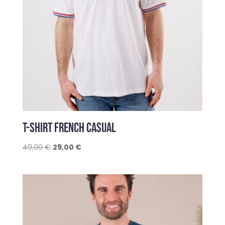
T-SHIRT FRENCH CASUAL
Le
Le
49,00
€
29,00
€
prix
prix
initial
actuel
était :
est :
49,00 €.
29,00 €.