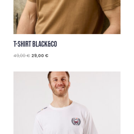
T-SHIRT BLACK&CO
Le
Le
49,00
€
29,00
€
prix
prix
initial
actuel
était :
est :
49,00 €.
29,00 €.