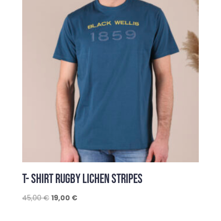
T- SHIRT RUGBY LICHEN STRIPES
Le
Le
45,00
€
19,00
€
prix
prix
initial
actuel