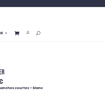
UE
ER
Le
€
prix
anches courtes – blanc
actuel
est :
€.
39,00 €.