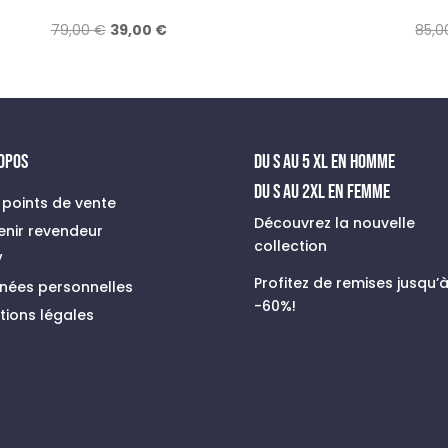
Le
Le
79,00
€
39,00
€
85,
prix
prix
initial
actuel
était :
est :
79,00 €.
39,00 €.
ROPOS
du s au 5 xl en homme
Du S au 2XL en FEMME
 points de vente
Découvrez la nouvelle
enir revendeur
collection
V
Profitez de remises jusqu’
nées personnelles
-60%!
tions légales