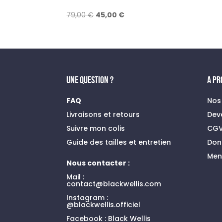
Le
Le
79,00
€
45,00
€
prix
prix
initial
actuel
était :
est :
79,00 €.
45,00 €.
UNE QUESTION ?
A P
FAQ
Nos
Livraisons et retours
Dev
Suivre mon colis
CG
Guide des tailles et entretien
Don
Men
Nous contacter :
Mail :
contact@blackwellis.com
Instagram :
@blackwellis.officiel
Facebook :
Black Wellis