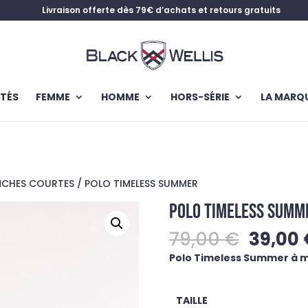
Livraison offerte dès 79€ d’achats et retours gratuits
TÉS
FEMME
HOMME
HORS-SÉRIE
LA MARQ
NCHES COURTES
/ POLO TIMELESS SUMMER
POLO TIMELESS SUMM
Le
79,00
€
39,00
prix
Polo Timeless Summer à m
initial
était :
79,00 
TAILLE