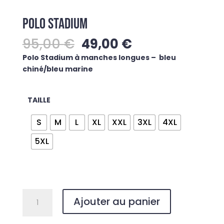
POLO STADIUM
Le
Le
95,00
€
49,00
€
prix
prix
Polo Stadium à manches longues – bleu
initial
actuel
chiné/bleu marine
était :
est :
95,00 €.
49,00 €.
TAILLE
S
M
L
XL
XXL
3XL
4XL
5XL
quantité
Ajouter au panier
de
POLO