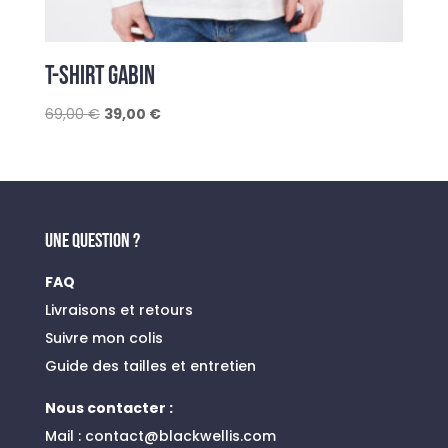
T-SHIRT GABIN
Le
Le
69,00
€
39,00
€
prix
prix
initial
actuel
était :
est :
69,00 €.
39,00 €.
UNE QUESTION ?
FAQ
Livraisons et retours
Suivre mon colis
Guide des tailles et entretien
Nous contacter :
Mail :
contact@blackwellis.com