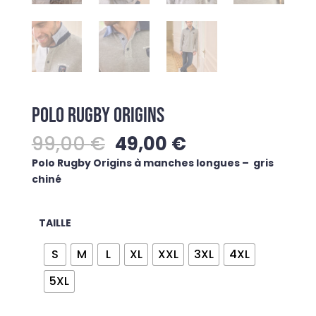
POLO RUGBY ORIGINS
Le
Le
99,00
€
49,00
€
prix
prix
Polo Rugby Origins à manches longues – gris
initial
actuel
chiné
était :
est :
99,00 €.
49,00 €.
TAILLE
S
M
L
XL
XXL
3XL
4XL
5XL