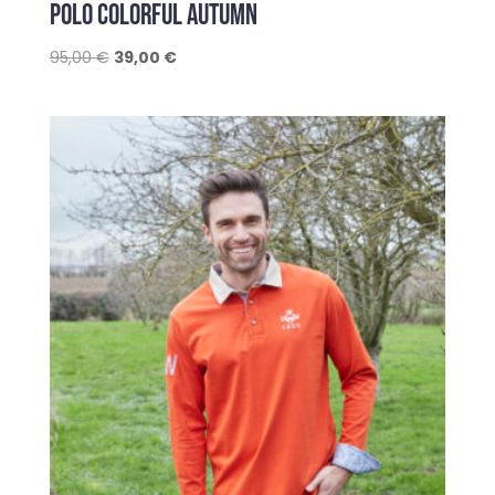
POLO COLORFUL AUTUMN
Le
Le
95,00
€
39,00
€
prix
prix
initial
actuel
était :
est :
95,00 €.
39,00 €.