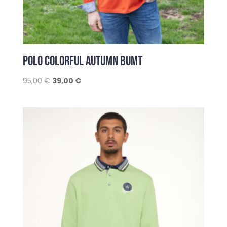
POLO COLORFUL AUTUMN BUMT
Le
Le
95,00
€
39,00
€
prix
prix
initial
actuel
était :
est :
95,00 €.
39,00 €.