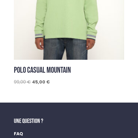
POLO CASUAL MOUNTAIN
Le
Le
99,00
€
45,00
€
prix
prix
initial
actuel
était :
est :
99,00 €.
45,00 €.
UNE QUESTION ?
FAQ