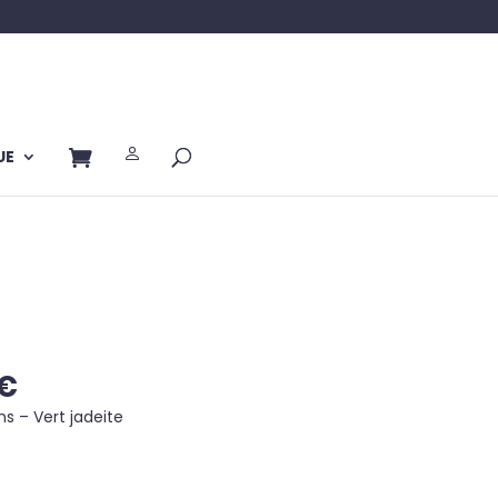
UE
Le
€
prix
s – Vert jadeite
actuel
est :
€.
55,00 €.