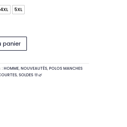
4XL
5XL
u panier
 :
HOMME
,
NOUVEAUTÉS
,
POLOS MANCHES
COURTES
,
SOLDES 🌸🌿