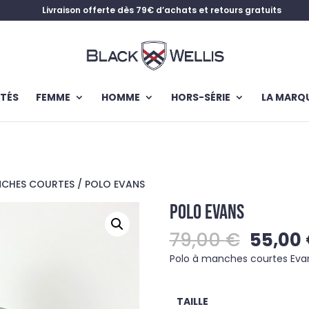
Livraison offerte dès 79€ d’achats et retours gratuits
TÉS
FEMME
HOMME
HORS-SÉRIE
LA MARQ
NCHES COURTES
/ POLO EVANS
POLO EVANS
Le
79,00
€
55,00
prix
Polo à manches courtes Evan
initial
était :
79,00 
TAILLE