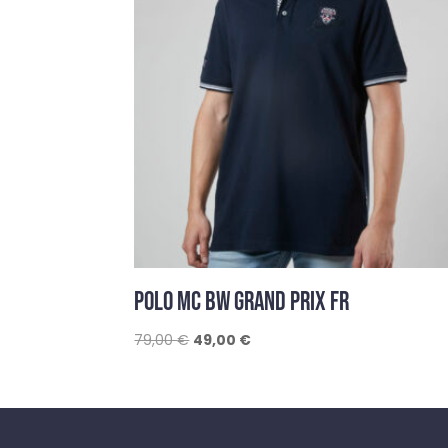
POLO MC BW GRAND PRIX FR
Le
Le
79,00
€
49,00
€
prix
prix
initial
actuel
était :
est :
79,00 €.
49,00 €.