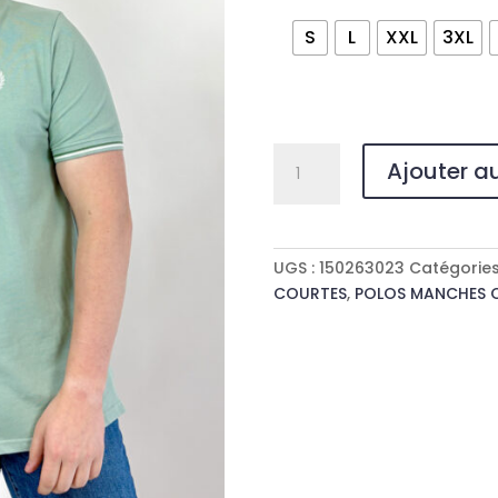
S
L
XXL
3XL
quantité
Ajouter a
de
POLO
EVANS
UGS :
150263023
Catégories
COURTES
,
POLOS MANCHES 