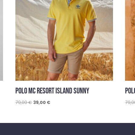
POLO MC RESORT ISLAND SUNNY
POL
Le
Le
79,00
€
39,00
€
79,
prix
prix
initial
actuel
était :
est :
79,00 €.
39,00 €.