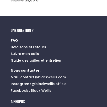
Le
Le
79,00
€
39,00
€
prix
prix
initial
actuel
était :
est :
79,00 €.
39,00 €.
UNE QUESTION ?
FAQ
Livraisons et retours
Suivre mon colis
Guide des tailles et entretien
Nous contacter :
Mail :
contact@blackwellis.com
Instagram :
@blackwellis.officiel
Facebook :
Black Wellis
A PROPOS