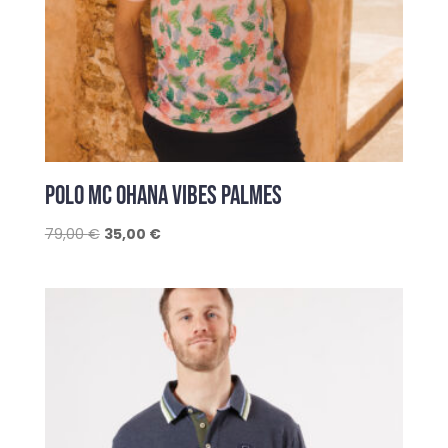
POLO MC OHANA VIBES PALMES
Le
Le
79,00
€
35,00
€
prix
prix
initial
actuel
était :
est :
79,00 €.
35,00 €.