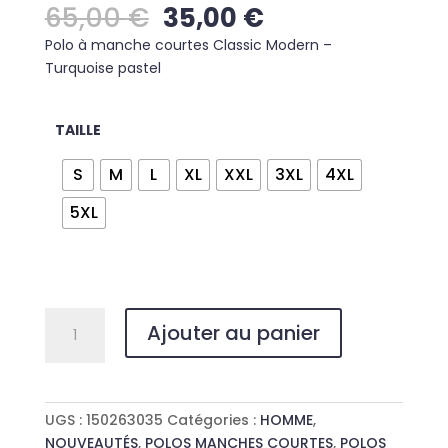
Le
Le
65,00
€
35,00
€
prix
prix
Polo à manche courtes Classic Modern –
initial
actuel
Turquoise pastel
était :
est :
65,00 €.
35,00 €.
TAILLE
S
M
L
XL
XXL
3XL
4XL
5XL
quantité
Ajouter au panier
de
POLO
CLASSIC
MODERN
UGS :
150263035
Catégories :
HOMME
,
NOUVEAUTÉS
,
POLOS MANCHES COURTES
,
POLOS