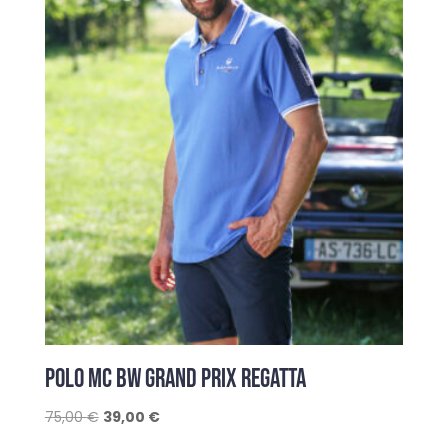
POLO MC BW GRAND PRIX REGATTA
Le
Le
75,00
€
39,00
€
prix
prix