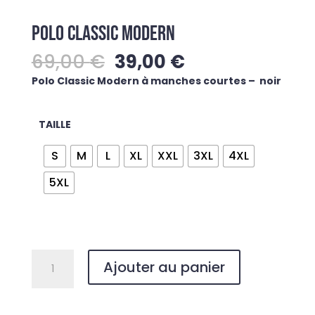
POLO CLASSIC MODERN
Le
Le
69,00
€
39,00
€
prix
prix
Polo Classic Modern à manches courtes – noir
initial
actuel
était :
est :
69,00 €.
39,00 €.
TAILLE
S
M
L
XL
XXL
3XL
4XL
5XL
quantité
Ajouter au panier
de
POLO
CLASSIC