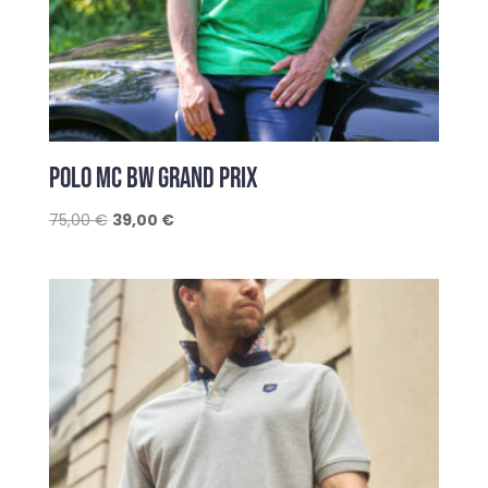
POLO MC BW GRAND PRIX
Le
Le
75,00
€
39,00
€
prix
prix
initial
actuel
était :
est :
75,00 €.
39,00 €.