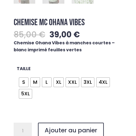
CHEMISE MC OHANA VIBES
Le
Le
85,00
€
39,00
€
prix
prix
Chemise Ohana Vibes à manches courtes –
initial
actuel
blanc imprimé feuilles vertes
était :
est :
85,00 €.
39,00 €.
TAILLE
S
M
L
XL
XXL
3XL
4XL
5XL
quantité
Ajouter au panier
de