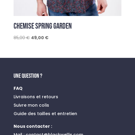
CHEMISE SPRING GARDEN
Le
Le
85,00
€
49,00
€
prix
prix
initial
actuel
était :
est :
85,00 €.
49,00 €.
UNE QUESTION ?
FAQ
Livraisons et retours
Suivre mon colis
Guide des tailles et entretien
Nous contacter :
Mail :
contact@blackwellis.com