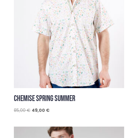
CHEMISE SPRING SUMMER
Le
Le
85,00
€
49,00
€
prix
prix
initial
actuel
était :
est :