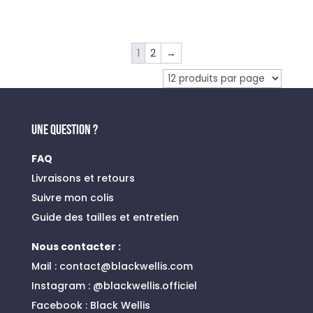
prix
prix
initial
actuel
était :
est :
1
2
→
99,00 €.
69,30 €.
UNE QUESTION ?
FAQ
Livraisons et retours
Suivre mon colis
Guide des tailles et entretien
Nous contacter :
Mail :
contact@blackwellis.com
Instagram :
@blackwellis.officiel
Facebook :
Black Wellis