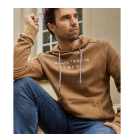
initial
actuel
était :
est :
109,00 €.
39,00 €.