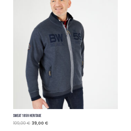
SWEAT 1859 HERITAGE
Le
Le
109,00
€
39,00
€
prix
prix