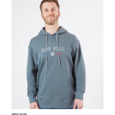
était :
est :
99,00 €.
69,30 €.
SWEAT JULIEN